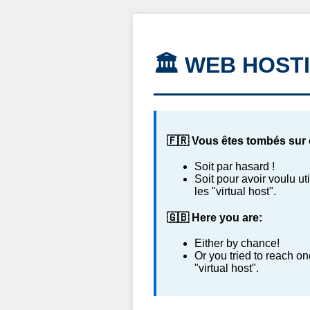
🏛️ WEB HOSTI
🇫🇷 Vous êtes tombés sur 
Soit par hasard !
Soit pour avoir voulu ut
les "virtual host".
🇬🇧 Here you are:
Either by chance!
Or you tried to reach o
"virtual host".