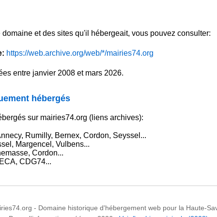
e domaine et des sites qu'il hébergeait, vous pouvez consulter:
e:
https://web.archive.org/web/*/mairies74.org
es entre janvier 2008 et mars 2026.
iquement hébergés
bergés sur mairies74.org (liens archives):
necy, Rumilly, Bernex, Cordon, Seyssel...
el, Margencel, Vulbens...
emasse, Cordon...
CA, CDG74...
ries74.org - Domaine historique d'hébergement web pour la Haute-Sa