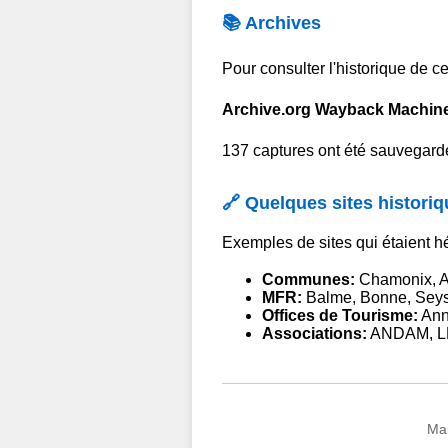
📚 Archives
Pour consulter l'historique de c
Archive.org Wayback Machin
137 captures ont été sauvegardé
🔗 Quelques sites histor
Exemples de sites qui étaient hé
Communes:
Chamonix, An
MFR:
Balme, Bonne, Seyss
Offices de Tourisme:
Ann
Associations:
ANDAM, LE
Mai